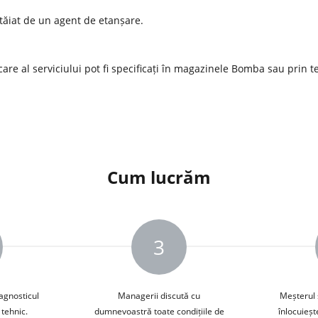
tăiat de un agent de etanșare.
care al serviciului pot fi specificați în magazinele Bomba sau prin t
Cum lucrăm
3
iagnosticul
Managerii discută cu
Meșterul 
tehnic.
dumnevoastră toate condițiile de
înlocuieșt