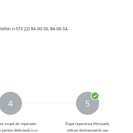
elefon (+373 22) 84-00-50, 84-00-54.
4
5
se ocupă de reparație:
După repararea efectuată,
e partea defectată cu o
ridicati dumnevoatră sau