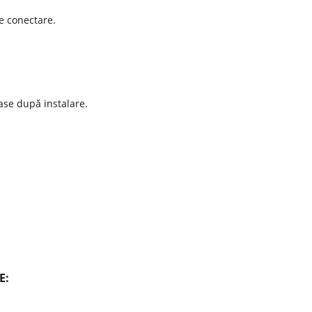
e conectare.
mase după instalare.
E: