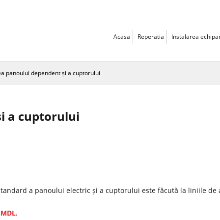
Acasa
Reperatia
Instalarea echip
ea panoului dependent și a cuptorului
i a cuptorului
andard a panoului electric și a cuptorului este făcută la liniile de 
0 MDL.