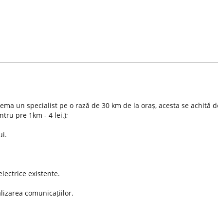
chema un specialist pe o rază de 30 km de la oraș, acesta se achită 
tru pre 1km - 4 lei.);
ui.
electrice existente.
alizarea comunicațiilor.