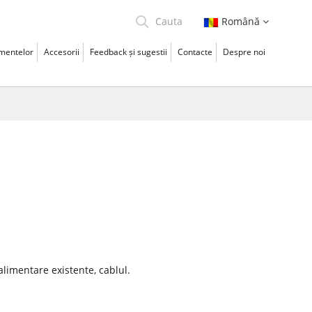
Română
amentelor
Accesorii
Feedback și sugestii
Contacte
Despre noi
alimentare existente, cablul.