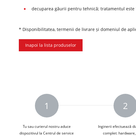
decuparea găurii pentru tehnică; tratamentul este 
* Disponibilitatea, termenii de livrare și domeniul de apli
Inapoi la lista produselor
1
2
Tu sau curierul nostru aduce
Inginerii efectuează d
dispozitivul la Centrul de service
complet: hardware, 